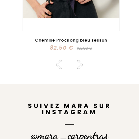
Chemise Procilong bleu sessun
82,50 €
165,00 €
SUIVEZ MARA SUR
INSTAGRAM
@mara_carpentras