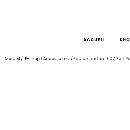
0
ion
ACCUEIL
SHO
Accueil
E-shop
Accessoires
Eau de parfum 602 Bon P
ACCUEIL
SHO