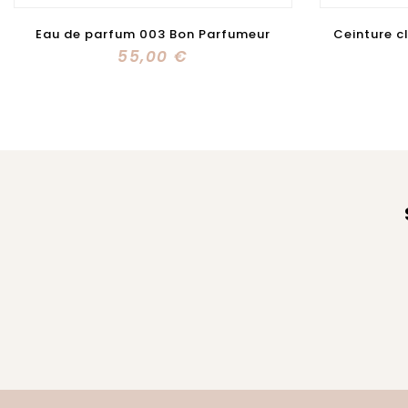
Ceinture cloutée Herbert Frère Soeur
Eau de p
55,00 €