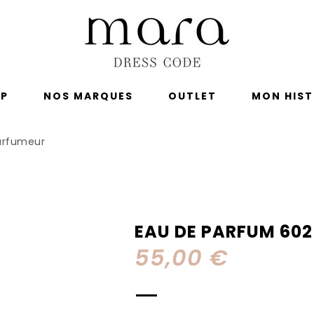
P
NOS MARQUES
OUTLET
MON HIST
arfumeur
P
NOS MARQUES
OUTLET
MON HISTO
EAU DE PARFUM 60
55,00 €