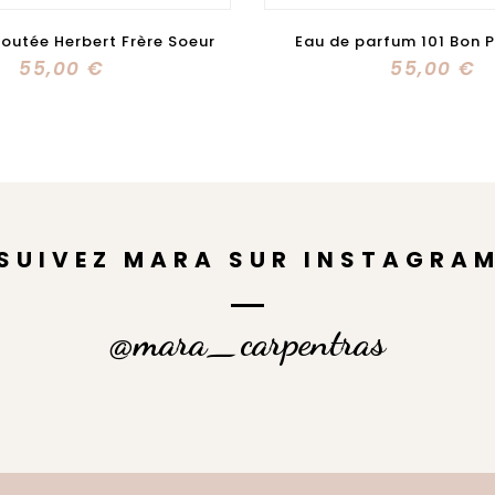
arfum 101 Bon Parfumeur
Ceinture cloutée Herbert 
55,00 €
95,00 €
SUIVEZ MARA SUR INSTAGRA
@mara_carpentras