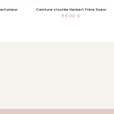
Frère Soeur
Eau de parfum 001 Bon Parfumeur
55,00 €
M